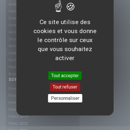
Aventure
Horreur
Drame
Ce site utilise des
Comédie
cookies et vous donne
Animation
le contrôle sur ceux
Documentaire
Romance
que vous souhaitez
Catastrophe
activer
Fantastique
Péplum
Biopic
Tout accepter
SORTIE CINÉ
Tout refuser
Films 2015
Films 2016
Personnaliser
Films 2017
Films 2018
Films 2019
Films 2020