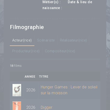
---
Métier(s) :
Date & lieu de
--- ---
naissance :
Filmographie
Acteur(rice)
Scénariste
Réalisateur(rice)
Producteur(rice)
Compositeur(rice)
18
films
ANNEE
TITRE
Hunger Games : Lever de soleil
2026
sur la moisson
2026
Digger