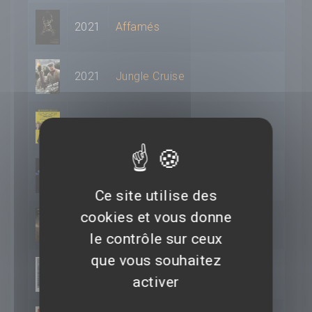
2021
Affamés
2021
Jungle Cruise
2019
Vice
2018
Game Night
Ce site utilise des
cookies et vous donne
2018
Hostiles
le contrôle sur ceux
que vous souhaitez
2018
Pentagon Papers
activer