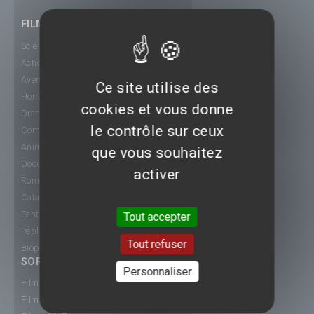
FILMS
Science-Fiction
Action
Aventure
Ce site utilise des
Horreur
cookies et vous donne
Drame
le contrôle sur ceux
Comédie
Animation
que vous souhaitez
Documentaire
activer
Romance
Catastrophe
Fantastique
Tout accepter
Péplum
Tout refuser
Biopic
SORTIE CINÉ
Personnaliser
Films 2015
Films 2016