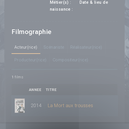
---
Métier(s) :
Date & lieu de
--- ---
naissance :
Filmographie
Acteur(rice)
Scénariste
Réalisateur(rice)
Producteur(rice)
Compositeur(rice)
1
films
ANNEE
TITRE
2014
La Mort aux trousses