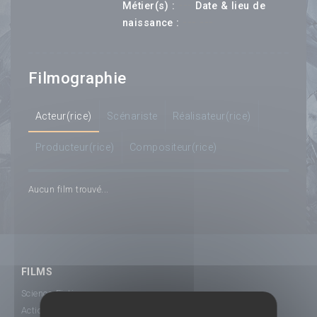
---
Métier(s) :
Date & lieu de
--- ---
naissance :
Filmographie
Acteur(rice)
Scénariste
Réalisateur(rice)
Producteur(rice)
Compositeur(rice)
Aucun film trouvé...
FILMS
Science-Fiction
Action