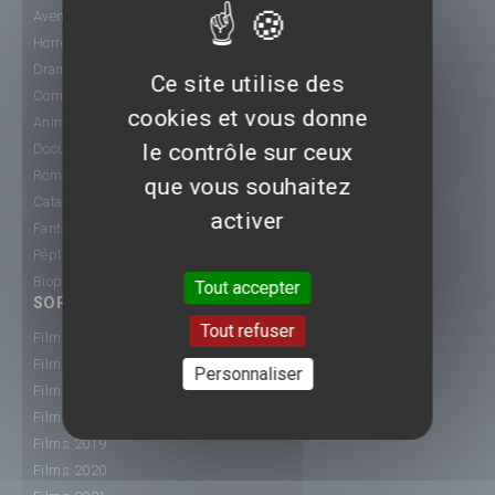
Aventure
Horreur
Drame
Ce site utilise des
Comédie
cookies et vous donne
Animation
le contrôle sur ceux
Documentaire
Romance
que vous souhaitez
Catastrophe
activer
Fantastique
Péplum
Biopic
Tout accepter
SORTIE CINÉ
Tout refuser
Films 2015
Films 2016
Personnaliser
Films 2017
Films 2018
Films 2019
Films 2020