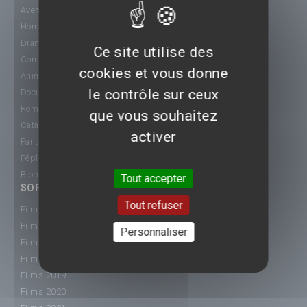
Aventure
Horreur
Drame
Ce site utilise des
Comédie
cookies et vous donne
Animation
le contrôle sur ceux
Documentaire
Romance
que vous souhaitez
Catastrophe
activer
Fantastique
Péplum
Biopic
Tout accepter
SORTIE CINÉ
Tout refuser
Films 2015
Films 2016
Personnaliser
Films 2017
Films 2018
Films 2019
Films 2020