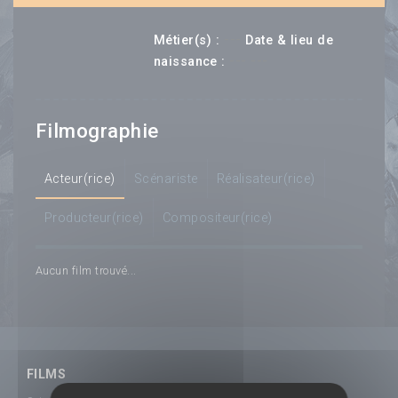
---
Métier(s) :
Date & lieu de
--- ---
naissance :
Filmographie
Acteur(rice)
Scénariste
Réalisateur(rice)
Producteur(rice)
Compositeur(rice)
Aucun film trouvé...
FILMS