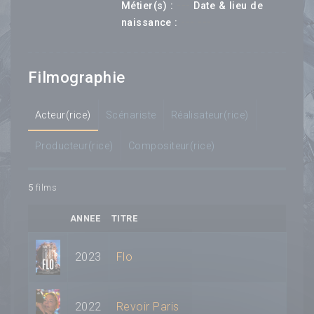
---
Métier(s) :
Date & lieu de
--- ---
naissance :
Filmographie
Acteur(rice)
Scénariste
Réalisateur(rice)
Producteur(rice)
Compositeur(rice)
5
films
ANNEE
TITRE
2023
Flo
2022
Revoir Paris