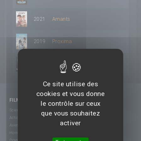
2021
Amants
2019
Proxima
2011
La Traque
Ce site utilise des
cookies et vous donne
FILMS
le contrôle sur ceux
Science-Fiction
que vous souhaitez
Action
activer
Aventure
Horreur
Drame