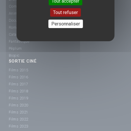
Tout accepter
Comédie
Tout refuser
Animation
Documentaire
Personnaliser
Romance
Catastrophe
Fantastique
Péplum
Biopic
SORTIE CINÉ
Films 2015
Films 2016
Films 2017
Films 2018
Films 2019
Films 2020
Films 2021
Films 2022
Films 2023