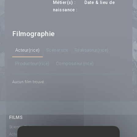
---
Métier(s) :
Date & lieu de
--- ---
naissance :
Filmographie
Acteur(rice)
Scénariste
Réalisateur(rice)
Producteur(rice)
Compositeur(rice)
Aucun film trouvé...
FILMS
Science-Fiction
Action