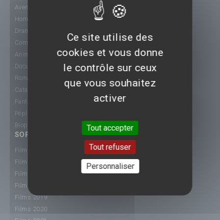
Aventure
Horreur
Drame
Ce site utilise des
Comédie
cookies et vous donne
Animation
le contrôle sur ceux
Documentaire
Romance
que vous souhaitez
Catastrophe
activer
Fantastique
Péplum
Biopic
Tout accepter
SORTIE CINÉ
Tout refuser
Films 2015
Films 2016
Personnaliser
Films 2017
Films 2018
Films 2019
Films 2020