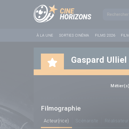
Panneau de gestion des cookies
Formul
À LA UNE
SORTIES CINÉMA
FILMS 2026
FIL
Gaspard Ulliel
Métier(s)
Filmographie
Acteur(rice)
Scénariste
Réalisateur