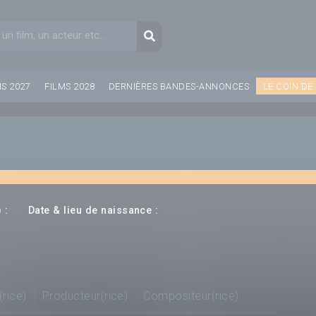
aire de recherche
Recherche
MS 2027
FILMS 2028
DERNIÈRES BANDES-ANNONCES
LE COIN DE
---
--- ---
 :
Date & lieu de naissance :
(rice)
Producteur(rice)
Compositeur(rice)