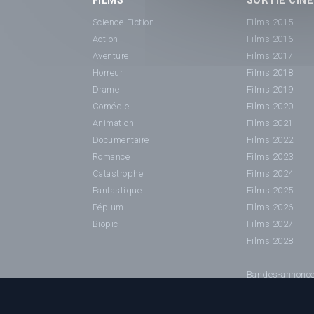
FILMS
SORTIE CINÉ
Science-Fiction
Films 2015
Action
Films 2016
Aventure
Films 2017
Horreur
Films 2018
Drame
Films 2019
Comédie
Films 2020
Animation
Films 2021
Documentaire
Films 2022
Romance
Films 2023
Catastrophe
Films 2024
Fantastique
Films 2025
Péplum
Films 2026
Biopic
Films 2027
Films 2028
Bandes-annonc