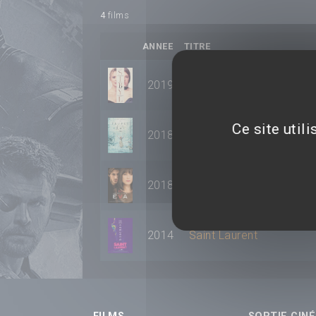
4
films
ANNEE
TITRE
2019
Sibyl
Ce site util
2018
Un Peuple et son Roi
2018
Eva
2014
Saint Laurent