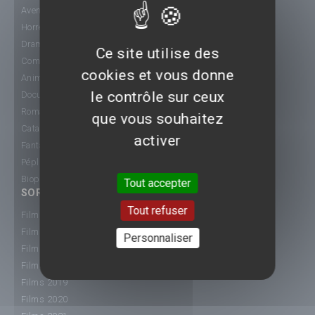
Aventure
Horreur
Drame
Ce site utilise des
Comédie
cookies et vous donne
Animation
le contrôle sur ceux
Documentaire
Romance
que vous souhaitez
Catastrophe
activer
Fantastique
Péplum
Biopic
Tout accepter
SORTIE CINÉ
Tout refuser
Films 2015
Films 2016
Personnaliser
Films 2017
Films 2018
Films 2019
Films 2020