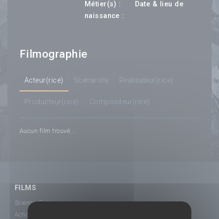
---
Métier(s) :
Date & lieu de
--- ---
naissance :
Filmographie
Acteur(rice)
Scénariste
Réalisateur(rice)
Producteur(rice)
Compositeur(rice)
Aucun film trouvé...
FILMS
Science-Fiction
Action