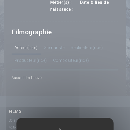
---
Métier(s) :
Date & lieu de
--- ---
naissance :
Filmographie
Acteur(rice)
Scénariste
Réalisateur(rice)
Producteur(rice)
Compositeur(rice)
Aucun film trouvé...
FILMS
Science-Fiction
Action