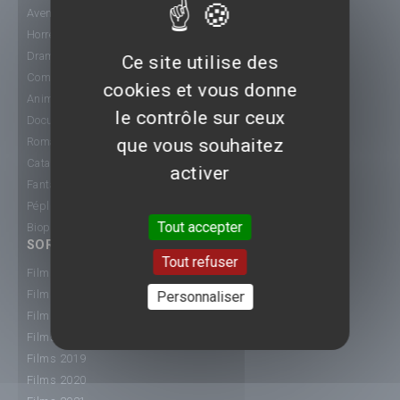
Aventure
Horreur
Drame
Ce site utilise des
Comédie
cookies et vous donne
Animation
le contrôle sur ceux
Documentaire
que vous souhaitez
Romance
Catastrophe
activer
Fantastique
Péplum
Tout accepter
Biopic
SORTIE CINÉ
Tout refuser
Films 2015
Films 2016
Personnaliser
Films 2017
Films 2018
Films 2019
Films 2020