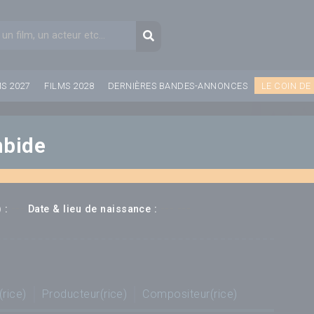
aire de recherche
Recherche
MS 2027
FILMS 2028
DERNIÈRES BANDES-ANNONCES
LE COIN DE
mbide
---
--- ---
 :
Date & lieu de naissance :
(rice)
Producteur(rice)
Compositeur(rice)