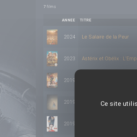
7
films
ANNEE
TITRE
2024
Le Salaire de la Peur
2023
Astérix et Obélix : L'Emp
2019
Docteur ?
2019
Toy Story 4
Ce site util
2019
Royal Corgi