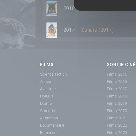
2018
Taxi 5 : La Relève
2017
Sahara (2017)
FILMS
SORTIE CINÉ
Science-Fiction
Films 2015
Action
Films 2016
Aventure
Films 2017
Horreur
Films 2018
Drame
Films 2019
Comédie
Films 2020
Animation
Films 2021
Documentaire
Films 2022
Romance
Films 2023