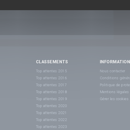
CLASSEMENTS
INFORMATIO
Top attentes 2015
Nous contacter
Top attentes 2016
Conditions généra
Top attentes 2017
Politique de prot
Top attentes 2018
Mentions légales
Top attentes 2019
Gérer les cookies
Top attentes 2020
Top attentes 2021
Top attentes 2022
Top attentes 2023