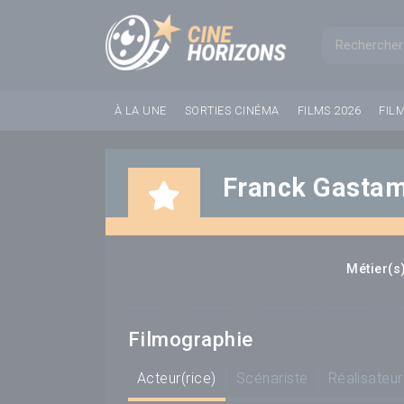
Panneau de gestion des cookies
Formul
À LA UNE
SORTIES CINÉMA
FILMS 2026
FIL
Franck Gasta
Métier(s)
Filmographie
Acteur(rice)
Scénariste
Réalisateur