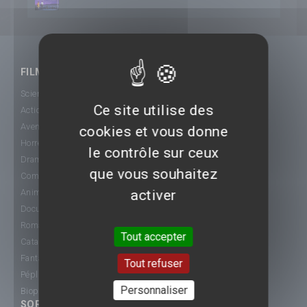
FILMS
Science-Fiction
Ce site utilise des
Action
Aventure
cookies et vous donne
Horreur
le contrôle sur ceux
Drame
que vous souhaitez
Comédie
activer
Animation
Documentaire
Romance
Tout accepter
Catastrophe
Fantastique
Tout refuser
Péplum
Personnaliser
Biopic
SORTIE CINÉ