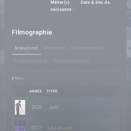
---
Métier(s) :
Date & lieu de
--- ---
naissance :
Filmographie
Acteur(rice)
Scénariste
Réalisateur(rice)
Producteur(rice)
Compositeur(rice)
2
films
ANNEE
TITRE
2020
Judy
2017
La La Land