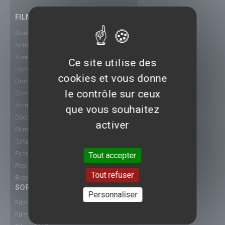
FILMS
Science-Fiction
Action
Aventure
Ce site utilise des
Horreur
cookies et vous donne
Drame
le contrôle sur ceux
Comédie
Animation
que vous souhaitez
Documentaire
activer
Romance
Catastrophe
Fantastique
Tout accepter
Péplum
Tout refuser
Biopic
SORTIE CINÉ
Personnaliser
Films 2015
Films 2016