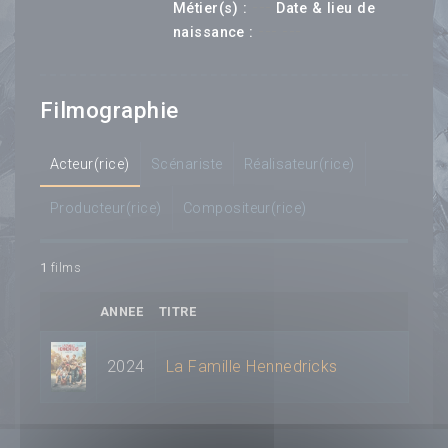
---
Métier(s) :
Date & lieu de
--- ---
naissance :
Filmographie
Acteur(rice)
Scénariste
Réalisateur(rice)
Producteur(rice)
Compositeur(rice)
1
films
ANNEE
TITRE
2024
La Famille Hennedricks