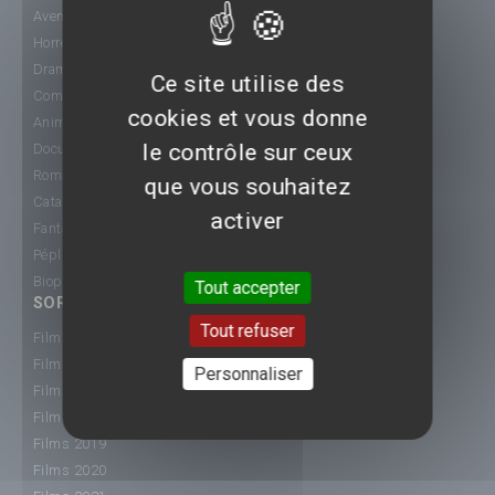
Aventure
Horreur
Drame
Ce site utilise des
Comédie
cookies et vous donne
Animation
le contrôle sur ceux
Documentaire
Romance
que vous souhaitez
Catastrophe
activer
Fantastique
Péplum
Biopic
Tout accepter
SORTIE CINÉ
Tout refuser
Films 2015
Films 2016
Personnaliser
Films 2017
Films 2018
Films 2019
Films 2020