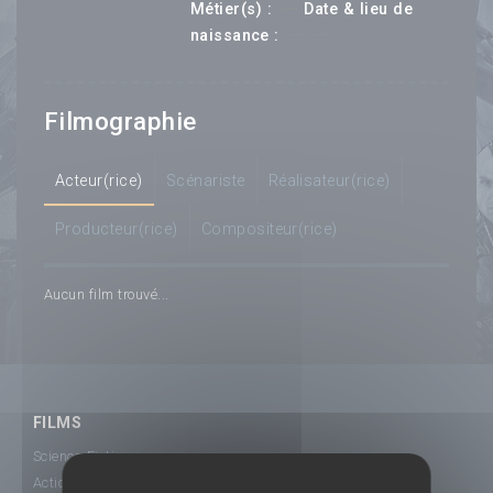
---
Métier(s) :
Date & lieu de
--- ---
naissance :
Filmographie
Acteur(rice)
Scénariste
Réalisateur(rice)
Producteur(rice)
Compositeur(rice)
Aucun film trouvé...
FILMS
Science-Fiction
Action