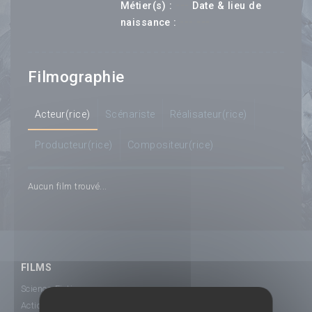
---
Métier(s) :
Date & lieu de
--- ---
naissance :
Filmographie
Acteur(rice)
Scénariste
Réalisateur(rice)
Producteur(rice)
Compositeur(rice)
Aucun film trouvé...
FILMS
Science-Fiction
Action