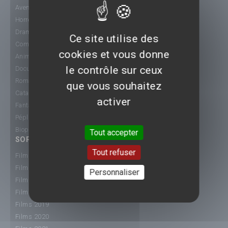
Aventure
Horreur
Drame
Ce site utilise des
Comédie
cookies et vous donne
Animation
le contrôle sur ceux
Documentaire
Romance
que vous souhaitez
Catastrophe
activer
Fantastique
Péplum
Biopic
Tout accepter
SORTIE CINÉ
Tout refuser
Films 2015
Films 2016
Personnaliser
Films 2017
Films 2018
Films 2019
Films 2020