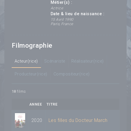
Métier(s) :
Actrice
Date & lieu de naissance :
15 Avril 1990
Paris, France
Filmographie
Acteur(rice)
Scénariste
Réalisateur(rice)
Producteur(rice)
Compositeur(rice)
18
films
ANNEE
TITRE
2020
Les filles du Docteur March