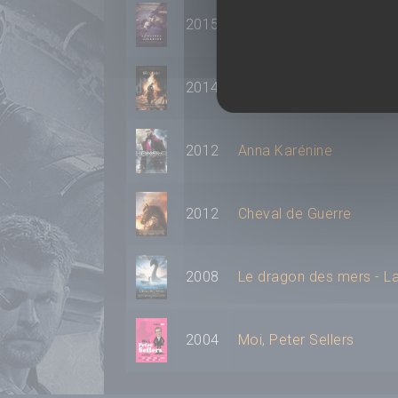
2015
Mémoires de jeunesse
2014
La voleuse de livres
2012
Anna Karénine
2012
Cheval de Guerre
2008
Le dragon des mers - L
2004
Moi, Peter Sellers