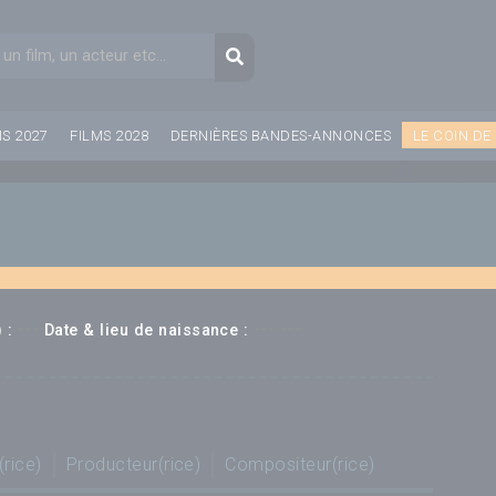
aire de recherche
Recherche
MS 2027
FILMS 2028
DERNIÈRES BANDES-ANNONCES
LE COIN DE
---
--- ---
 :
Date & lieu de naissance :
(rice)
Producteur(rice)
Compositeur(rice)