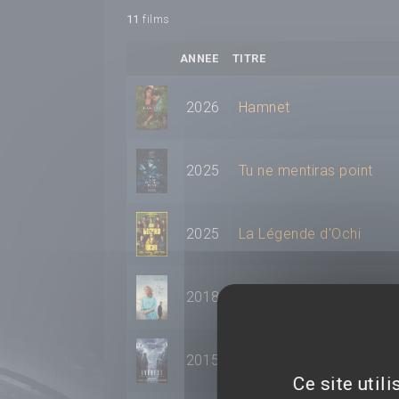
11
films
ANNEE
TITRE
2026
Hamnet
2025
Tu ne mentiras point
2025
La Légende d'Ochi
2018
Sur la plage de Chesil
2015
Everest
Ce site util