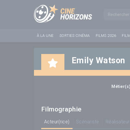
Panneau de gestion des cookies
Formul
À LA UNE
SORTIES CINÉMA
FILMS 2026
FIL
Emily Watson
Métier(s)
Filmographie
Acteur(rice)
Scénariste
Réalisateur