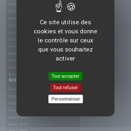
Aventure
Horreur
Drame
Ce site utilise des
Comédie
cookies et vous donne
Animation
le contrôle sur ceux
Documentaire
Romance
que vous souhaitez
Catastrophe
activer
Fantastique
Péplum
Biopic
Tout accepter
SORTIE CINÉ
Tout refuser
Films 2015
Films 2016
Personnaliser
Films 2017
Films 2018
Films 2019
Films 2020