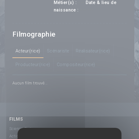
---
Métier(s) :
Date & lieu de
--- ---
naissance :
Filmographie
Acteur(rice)
Scénariste
Réalisateur(rice)
Producteur(rice)
Compositeur(rice)
Aucun film trouvé...
FILMS
Science-Fiction
Action