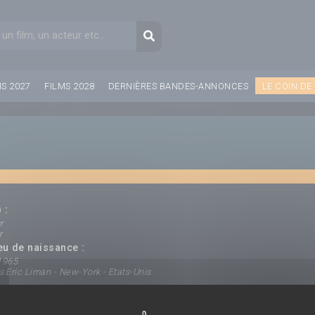
aire de recherche
Recherche
MS 2027
FILMS 2028
DERNIÈRES BANDES-ANNONCES
LE COIN DE
 :
r
r
ieu de naissance :
 1965
 Eric Liman - New-York - Etats-Unis