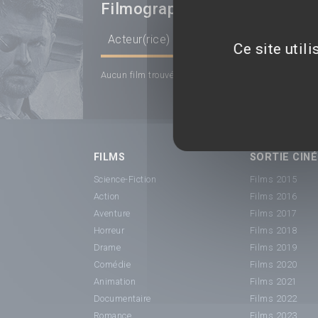
Filmographie
Acteur(rice)
Scénariste
Réalisateur
Ce site util
Aucun film trouvé...
FILMS
SORTIE CINÉ
Science-Fiction
Films 2015
Action
Films 2016
Aventure
Films 2017
Horreur
Films 2018
Drame
Films 2019
Comédie
Films 2020
Animation
Films 2021
Documentaire
Films 2022
Romance
Films 2023