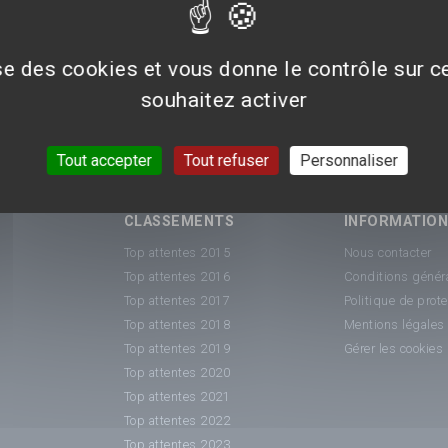
(rice)
Producteur(rice)
Compositeur(rice)
ise des cookies et vous donne le contrôle sur 
souhaitez activer
Tout accepter
Tout refuser
Personnaliser
CLASSEMENTS
INFORMATIO
Top attentes 2015
Nous contacter
Top attentes 2016
Conditions généra
Top attentes 2017
Politique de prot
Top attentes 2018
Mentions légales
Top attentes 2019
Gérer les cookies
Top attentes 2020
Top attentes 2021
Top attentes 2022
Top attentes 2023