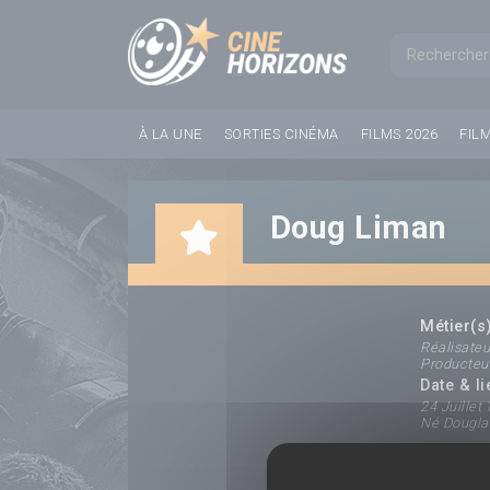
Panneau de gestion des cookies
Formul
À LA UNE
SORTIES CINÉMA
FILMS 2026
FIL
Doug Liman
Métier(s)
Réalisateu
Producteu
Date & l
24 Juillet
Né Douglas