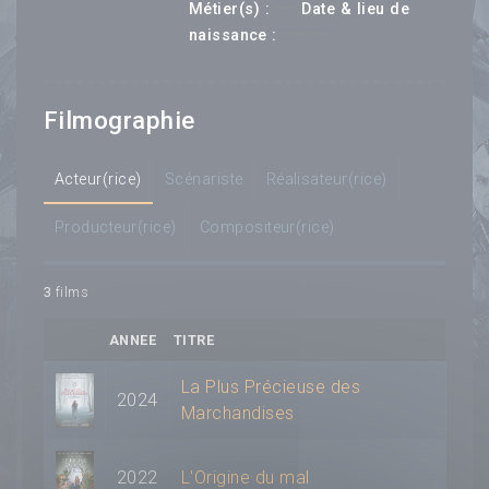
---
Métier(s) :
Date & lieu de
--- ---
naissance :
Filmographie
Acteur(rice)
Scénariste
Réalisateur(rice)
Producteur(rice)
Compositeur(rice)
3
films
ANNEE
TITRE
La Plus Précieuse des
2024
Marchandises
2022
L'Origine du mal