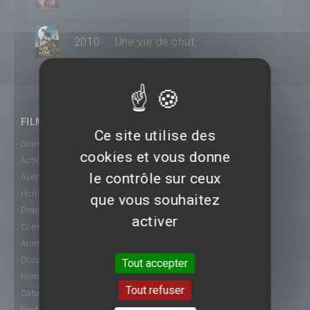
2010
Une vie de chat
FILMS
Ce site utilise des
Science-Fiction
cookies et vous donne
Action
le contrôle sur ceux
Aventure
Horreur
que vous souhaitez
Drame
activer
Comédie
Animation
Documentaire
Tout accepter
Romance
Tout refuser
Catastrophe
Fantastique