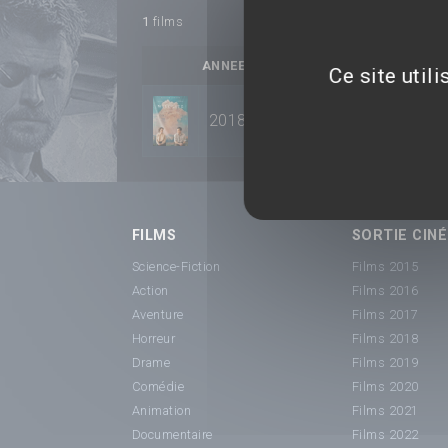
1
films
ANNEE
TITRE
Ce site util
2018
Wildlife - Une saison ar
FILMS
SORTIE CINÉ
Science-Fiction
Films 2015
Action
Films 2016
Aventure
Films 2017
Horreur
Films 2018
Drame
Films 2019
Comédie
Films 2020
Animation
Films 2021
Documentaire
Films 2022