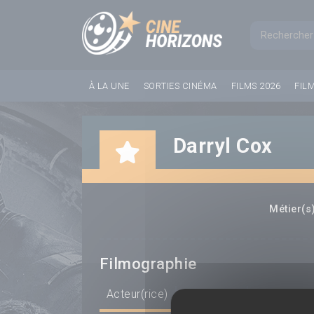
Panneau de gestion des cookies
Formul
À LA UNE
SORTIES CINÉMA
FILMS 2026
FIL
Darryl Cox
Métier(s)
Filmographie
Acteur(rice)
Scénariste
Réalisateur