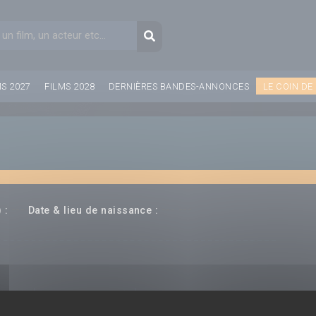
aire de recherche
Recherche
MS 2027
FILMS 2028
DERNIÈRES BANDES-ANNONCES
LE COIN DE
---
--- ---
 :
Date & lieu de naissance :
(rice)
Producteur(rice)
Compositeur(rice)