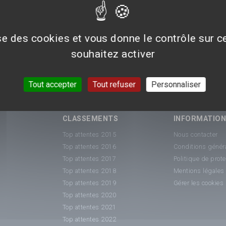
ise des cookies et vous donne le contrôle sur 
souhaitez activer
dente
Tout accepter
Tout refuser
Personnaliser
CLASSEMENTS
INFORMATIO
Top attentes 2015
Nous contacter
Top attentes 2016
Conditions généra
Top attentes 2017
Politique de prot
Top attentes 2018
Mentions légales
Top attentes 2019
Gérer les cookies
Top attentes 2020
Top attentes 2021
Top attentes 2022