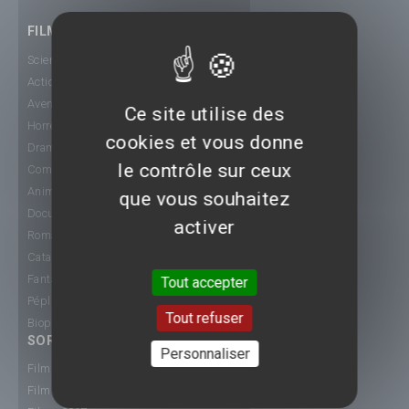
FILMS
Science-Fiction
Action
Aventure
Ce site utilise des
Horreur
cookies et vous donne
Drame
le contrôle sur ceux
Comédie
Animation
que vous souhaitez
Documentaire
activer
Romance
Catastrophe
Fantastique
Tout accepter
Péplum
Tout refuser
Biopic
SORTIE CINÉ
Personnaliser
Films 2015
Films 2016