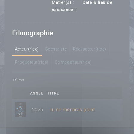
---
Métier(s) :
Date & lieu de
--- ---
naissance :
Filmographie
Acteur(rice)
Scénariste
Réalisateur(rice)
Producteur(rice)
Compositeur(rice)
1
films
ANNEE
TITRE
2025
Tu ne mentiras point