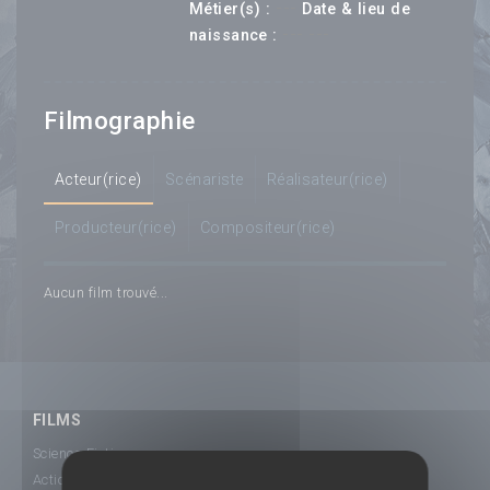
---
Métier(s) :
Date & lieu de
--- ---
naissance :
Filmographie
Acteur(rice)
Scénariste
Réalisateur(rice)
Producteur(rice)
Compositeur(rice)
Aucun film trouvé...
FILMS
Science-Fiction
Action