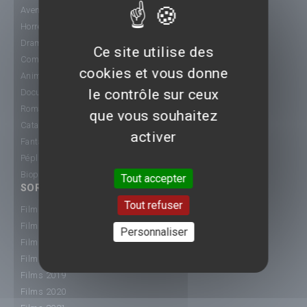
Aventure
Horreur
Drame
Ce site utilise des
Comédie
cookies et vous donne
Animation
le contrôle sur ceux
Documentaire
Romance
que vous souhaitez
Catastrophe
activer
Fantastique
Péplum
Biopic
Tout accepter
SORTIE CINÉ
Tout refuser
Films 2015
Films 2016
Personnaliser
Films 2017
Films 2018
Films 2019
Films 2020