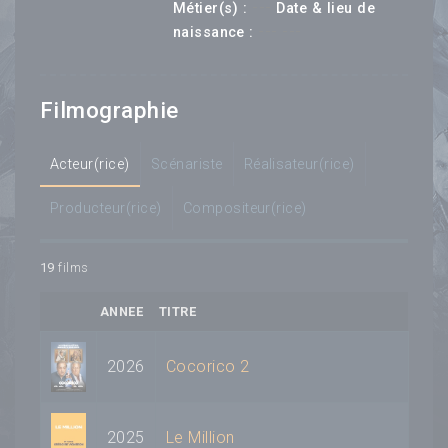
---
Métier(s) :
Date & lieu de
--- ---
naissance :
Filmographie
Acteur(rice)
Scénariste
Réalisateur(rice)
Producteur(rice)
Compositeur(rice)
19
films
ANNEE
TITRE
2026
Cocorico 2
2025
Le Million