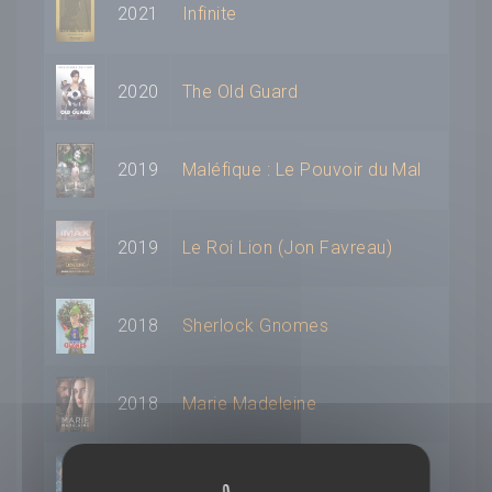
2021
Infinite
2020
The Old Guard
2019
Maléfique : Le Pouvoir du Mal
2019
Le Roi Lion (Jon Favreau)
2018
Sherlock Gnomes
2018
Marie Madeleine
2016
Doctor Strange