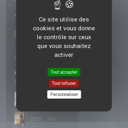
2016
Aux yeux de tous
Ce site utilise des
cookies et vous donne
le contrôle sur ceux
2016
Triple 9
que vous souhaitez
activer
2015
Les Survivants
Tout accepter
2015
Seul sur Mars
Tout refuser
Personnaliser
2014
12 Years a Slave
2010
Salt