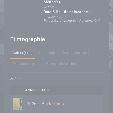
Métier(s) :
Acteur
Date & lieu de naissance :
10 Juillet 1977
Forest Gate - Londres - Royaume-Uni
Filmographie
Acteur(rice)
Scénariste
Réalisateur(rice)
Producteur(rice)
Compositeur(rice)
24
films
ANNEE
TITRE
2026
Backrooms