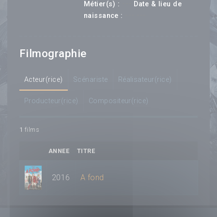
---
Métier(s) :
Date & lieu de
--- ---
naissance :
Filmographie
Acteur(rice)
Scénariste
Réalisateur(rice)
Producteur(rice)
Compositeur(rice)
1
films
ANNEE
TITRE
2016
A fond