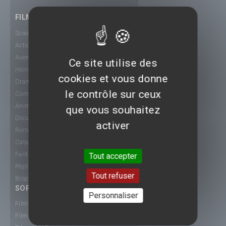
FILMS
Science-Fiction
Action
Aventure
Ce site utilise des
Horreur
cookies et vous donne
Drame
le contrôle sur ceux
Comédie
Animation
que vous souhaitez
Documentaire
activer
Romance
Catastrophe
Fantastique
Tout accepter
Péplum
Tout refuser
Biopic
SORTIE CINÉ
Personnaliser
Films 2015
Films 2016