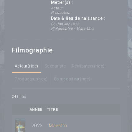
Métier(s) :
Acteur
Producteur
Date & lieu de naissance :
05 Janvier 1975
Philadelphie - Etats-Unis
Filmographie
Acteur(rice)
Scénariste
Réalisateur(rice)
Producteur(rice)
Compositeur(rice)
24
films
ANNEE
TITRE
2023
Maestro