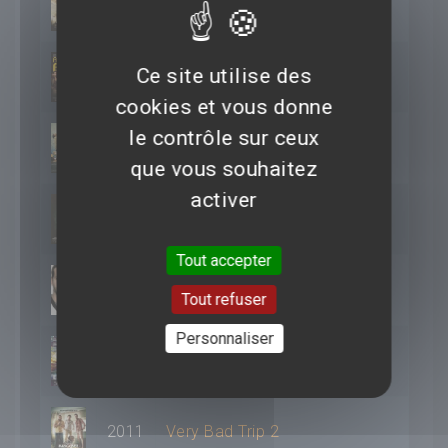
2014
Serena
Ce site utilise des
2014
American Bluff
cookies et vous donne
le contrôle sur ceux
2013
Very Bad Trip 3
que vous souhaitez
activer
2013
The place beyond the pines
Tout accepter
2013
Happiness Therapy
Tout refuser
Personnaliser
2011
Limitless
2011
Very Bad Trip 2