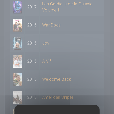
Les Gardiens de la Galaxie :
2017
Volume II
2016
War Dogs
2015
Joy
2015
A Vif
2015
Welcome Back
2015
American Sniper