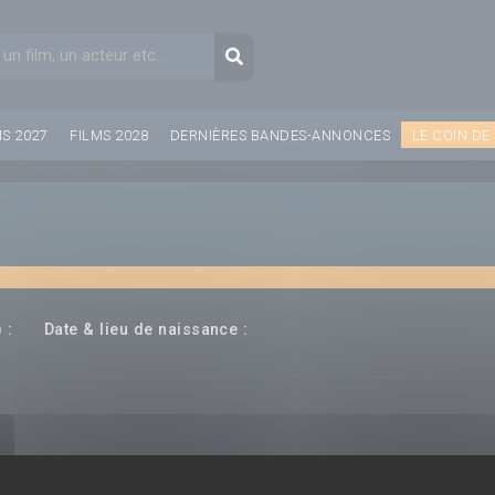
aire de recherche
Recherche
MS 2027
FILMS 2028
DERNIÈRES BANDES-ANNONCES
LE COIN DE
---
--- ---
 :
Date & lieu de naissance :
(rice)
Producteur(rice)
Compositeur(rice)