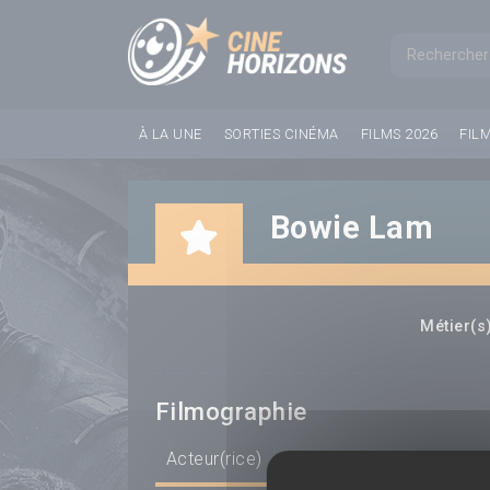
Panneau de gestion des cookies
Formul
À LA UNE
SORTIES CINÉMA
FILMS 2026
FIL
Bowie Lam
Métier(s)
Filmographie
Acteur(rice)
Scénariste
Réalisateur