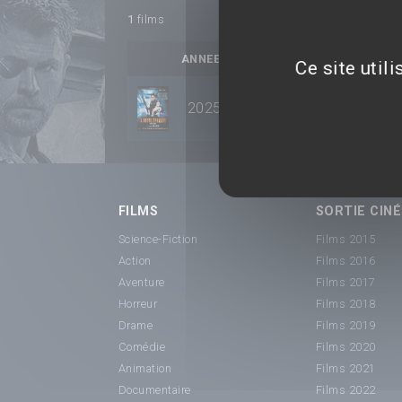
1
films
ANNEE
TITRE
Ce site util
2025
À toute épreuve
FILMS
SORTIE CINÉ
Science-Fiction
Films 2015
Action
Films 2016
Aventure
Films 2017
Horreur
Films 2018
Drame
Films 2019
Comédie
Films 2020
Animation
Films 2021
Documentaire
Films 2022