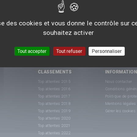
ise des cookies et vous donne le contrôle sur 
souhaitez activer
Tout accepter
Tout refuser
Personnaliser
CLASSEMENTS
INFORMATIO
Top attentes 2015
Nous contacter
Top attentes 2016
Conditions généra
Top attentes 2017
Politique de prot
Top attentes 2018
Mentions légales
Top attentes 2019
Gérer les cookies
Top attentes 2020
Top attentes 2021
Top attentes 2022