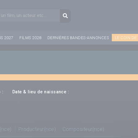
aire de recherche
Recherche
MS 2027
FILMS 2028
DERNIÈRES BANDES-ANNONCES
LE COIN DE
---
--- ---
 :
Date & lieu de naissance :
(rice)
Producteur(rice)
Compositeur(rice)