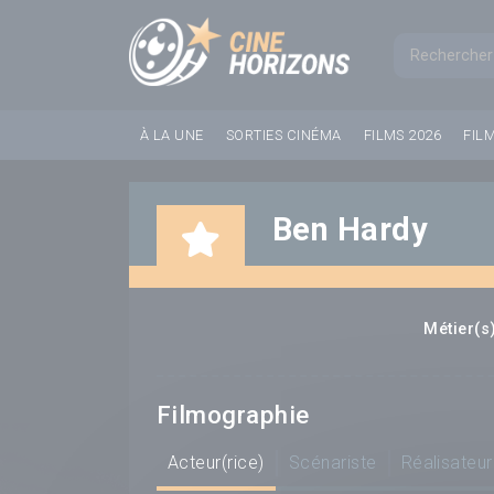
Panneau de gestion des cookies
Formul
À LA UNE
SORTIES CINÉMA
FILMS 2026
FIL
Ben Hardy
Métier(s)
Filmographie
Acteur(rice)
Scénariste
Réalisateur