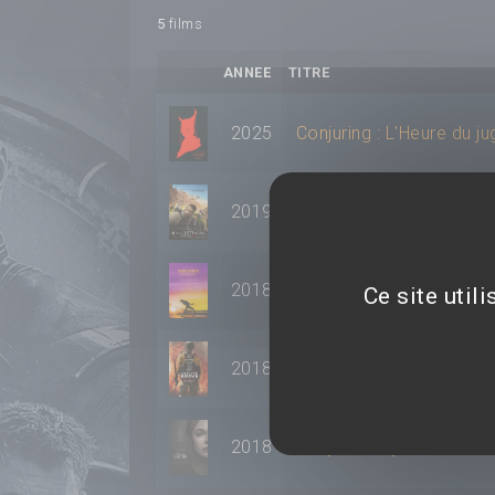
5
films
ANNEE
TITRE
2025
Conjuring : L'Heure du j
2019
6 Underground
2018
Bohemian Rhapsody
Ce site util
2018
Line of Fire
2018
Mary Shelley