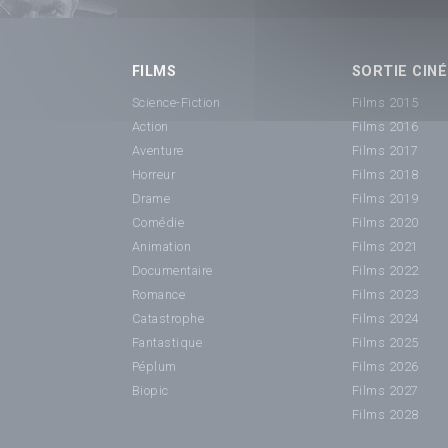
FILMS
SORTIE CINÉ
Science-Fiction
Films 2015
Action
Films 2016
Aventure
Films 2017
Horreur
Films 2018
Drame
Films 2019
Comédie
Films 2020
Animation
Films 2021
Documentaire
Films 2022
Romance
Films 2023
Catastrophe
Films 2024
Fantastique
Films 2025
Péplum
Films 2026
Biopic
Films 2027
Films 2028