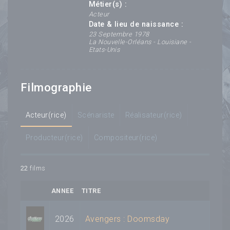
Métier(s) :
Acteur
Date & lieu de naissance :
23 Septembre 1978
La Nouvelle-Orléans - Louisiane -
Etats-Unis
Filmographie
Acteur(rice)
Scénariste
Réalisateur(rice)
Producteur(rice)
Compositeur(rice)
22
films
ANNEE
TITRE
2026
Avengers : Doomsday