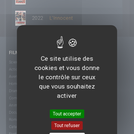
2022
L'Innocent
FILMS
Ce site utilise des
Science-Fiction
cookies et vous donne
Action
le contrôle sur ceux
Aventure
Horreur
que vous souhaitez
Drame
activer
Comédie
Animation
Documentaire
Tout accepter
Romance
Tout refuser
Catastrophe
Fantastique