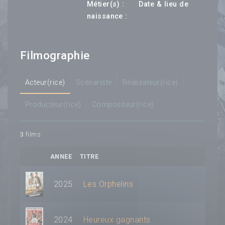
---
Métier(s) :
Date & lieu de
--- ---
naissance :
Filmographie
Acteur(rice)
Scénariste
Réalisateur(rice)
Producteur(rice)
Compositeur(rice)
3
films
ANNEE
TITRE
2025
Les Orphelins
2024
Heureux gagnants