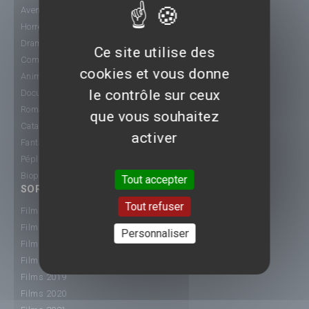
Aventure
Horreur
Drame
Ce site utilise des
Comédie
cookies et vous donne
Animation
le contrôle sur ceux
Documentaire
Romance
que vous souhaitez
Catastrophe
activer
Fantastique
Péplum
Biopic
Tout accepter
SORTIE CINÉ
Tout refuser
Films 2015
Films 2016
Personnaliser
Films 2017
Films 2018
Films 2019
Films 2020