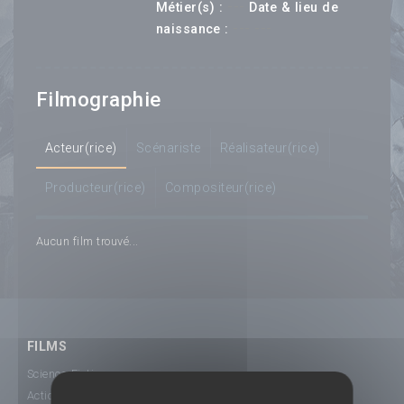
---
Métier(s) :
Date & lieu de
--- ---
naissance :
Filmographie
Acteur(rice)
Scénariste
Réalisateur(rice)
Producteur(rice)
Compositeur(rice)
Aucun film trouvé...
FILMS
Science-Fiction
Action