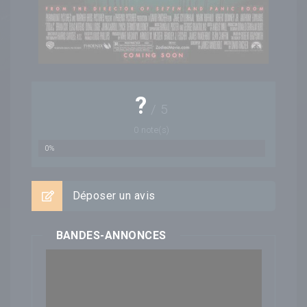
?
/
5
0
note(s)
0%
Déposer un avis
BANDES-ANNONCES