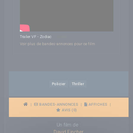
Zodiac
Trailer VF - Zodiac
Voir plus de bandes-annonces pour ce film
Policier
Thriller
|
BANDES-ANNONCES
|
AFFICHES
|
AVIS (0)
Un film de :
David Fincher