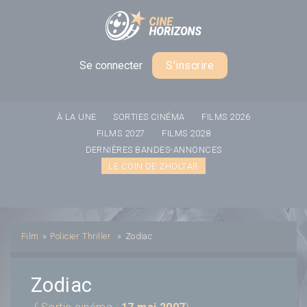
Panneau de gestion des cookies
Se connecter
S'inscrire
À LA UNE
SORTIES CINÉMA
FILMS 2026
FILMS 2027
FILMS 2028
DERNIÈRES BANDES-ANNONCES
LE COIN DE ZHOLTAR
Film
»
Policier
Thriller
»
Zodiac
Zodiac