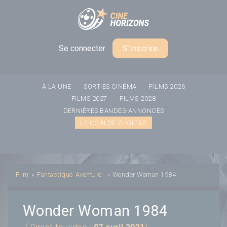
Panneau de gestion des cookies
Se connecter
S'inscrire
À LA UNE
SORTIES CINÉMA
FILMS 2026
FILMS 2027
FILMS 2028
DERNIÈRES BANDES-ANNONCES
LE COIN DE ZHOLTAR
Film
»
Fantastique
Aventure
»
Wonder Woman 1984
Wonder Woman 1984