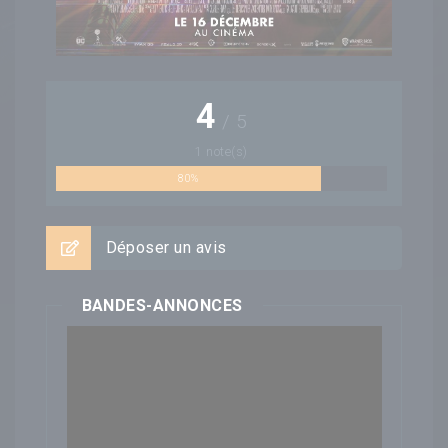
4
/
5
1
note(s)
80%
Déposer un avis
BANDES-ANNONCES