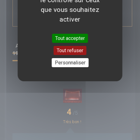
doit affronter deux nouveaux ennemis,
particulièrement redoutables : Max Lord et
que vous souhaitez
Cheetah.
activer
Tout accepter
AVIS/CRITIQUE DU FILM
WONDER WOMAN
Tout refuser
1984
Personnaliser
Déposer un avis
4
/5
Très bon !