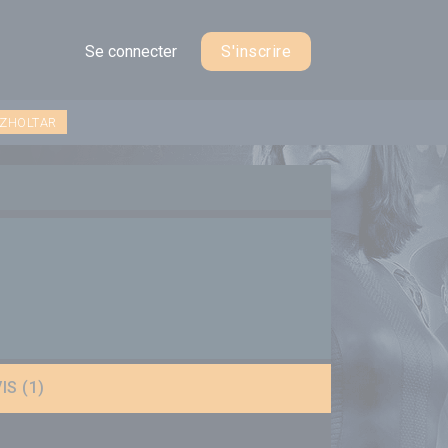
Se connecter
S'inscrire
 ZHOLTAR
IS (1)