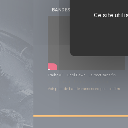
BANDES-ANNONCES
Ce site util
Trailer VF - Until Dawn : La mort sans fin
Until Dawn : La mort sans fin
Voir plus de bandes-annonces pour ce film