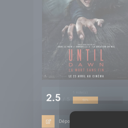
1
note(s)
2.5
/
5
50%
Déposer un avis