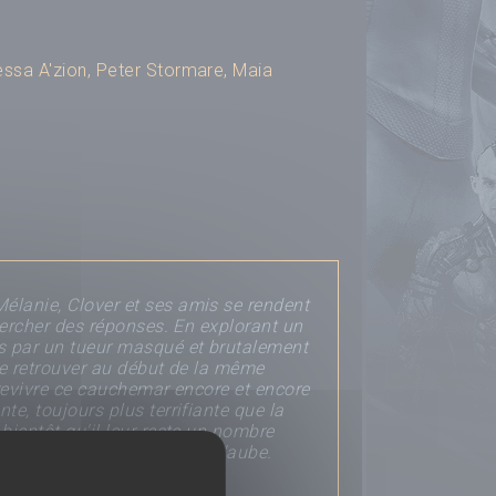
ssa A'zion
,
Peter Stormare
,
Maia
élanie, Clover et ses amis se rendent
chercher des réponses. En explorant un
és par un tueur masqué et brutalement
 se retrouver au début de la même
e revivre ce cauchemar encore et encore
te, toujours plus terrifiante que la
bientôt qu'il leur reste un nombre
er est de survivre jusqu'à l'aube.