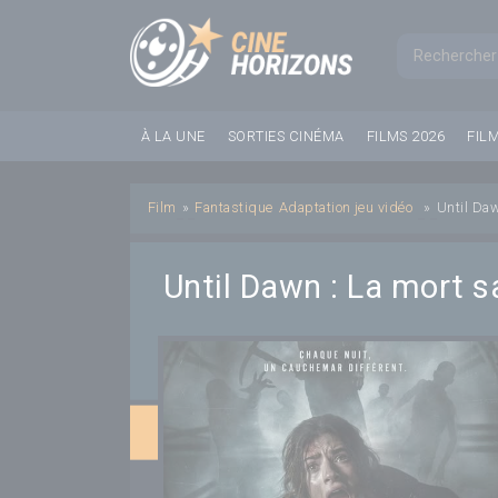
Panneau de gestion des cookies
Formul
À LA UNE
SORTIES CINÉMA
FILMS 2026
FIL
Film
»
Fantastique
Adaptation jeu vidéo
»
Until Daw
Until Dawn : La mort s