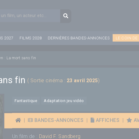
aire de recherche
Recherche
MS 2027
FILMS 2028
DERNIÈRES BANDES-ANNONCES
LE COIN DE
n : La mort sans fin
ans fin
( Sortie cinéma :
23 avril 2025
)
Fantastique
Adaptation jeu vidéo
|
BANDES-ANNONCES
|
AFFICHES
|
AV
Un film de :
David F. Sandberg