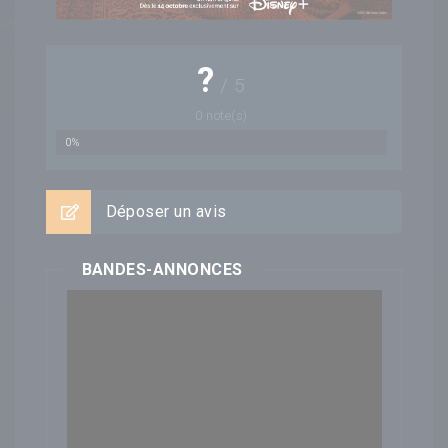
?
/
5
0
note(s)
0%
Déposer un avis
BANDES-ANNONCES