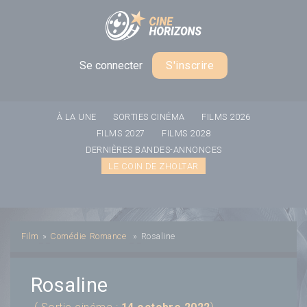
Panneau de gestion des cookies
Se connecter
S'inscrire
À LA UNE
SORTIES CINÉMA
FILMS 2026
FILMS 2027
FILMS 2028
DERNIÈRES BANDES-ANNONCES
LE COIN DE ZHOLTAR
Film
»
Comédie
Romance
»
Rosaline
Rosaline