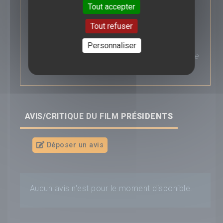
Tout accepter
autre ancien Président (qui, lui, coule une
retraite heureuse à la campagne) de faire
Tout refuser
équipe avec lui. François se pique au jeu,
tandis que Nicolas découvre que le bonheur
Personnaliser
n’est peut-être pas là où il croyait… Et leurs
compagnes respectives, elles, vont bientôt se
mettre de la partie.
AVIS/CRITIQUE DU FILM
PRÉSIDENTS
Déposer un avis
Aucun avis n'est pour le moment disponible.