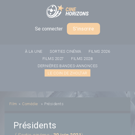
Panneau de gestion des cookies
Se connecter
S'inscrire
À LA UNE
SORTIES CINÉMA
FILMS 2026
FILMS 2027
FILMS 2028
DERNIÈRES BANDES-ANNONCES
LE COIN DE ZHOLTAR
Film
»
Comédie
»
Présidents
Présidents