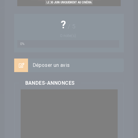
?
/
5
0
note(s)
0%
Déposer un avis
BANDES-ANNONCES