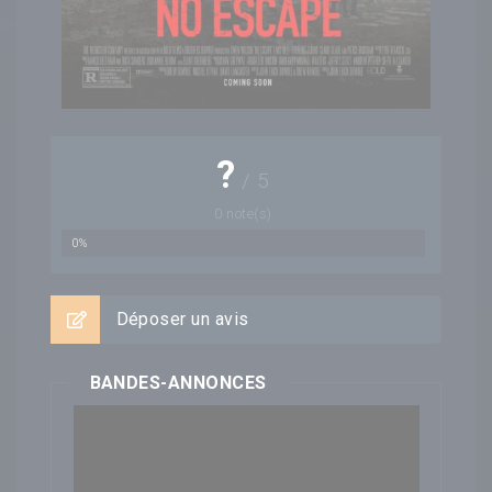
?
/
5
0
note(s)
0%
Déposer un avis
BANDES-ANNONCES