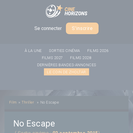
Panneau de gestion des cookies
Se connecter
S'inscrire
À LA UNE
SORTIES CINÉMA
FILMS 2026
FILMS 2027
FILMS 2028
DERNIÈRES BANDES-ANNONCES
LE COIN DE ZHOLTAR
Film
»
Thriller
»
No Escape
No Escape