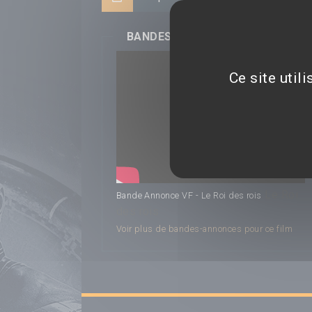
BANDES-ANNONCES
Ce site util
Le Roi
Bande Annonce VF - Le Roi des rois
des rois
Voir plus de bandes-annonces pour ce film