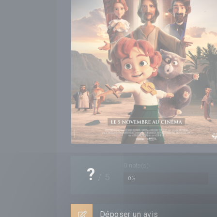
0
note(s)
?
/
5
0%
Déposer un avis