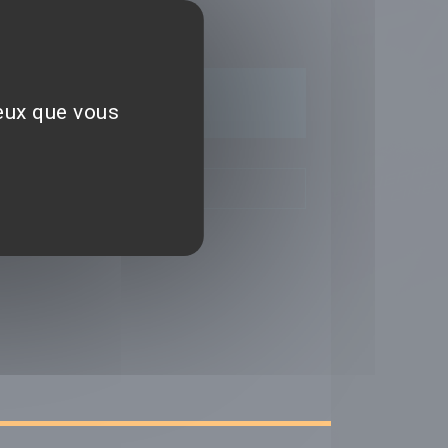
époser un avis
ceux que vous
TIQUES