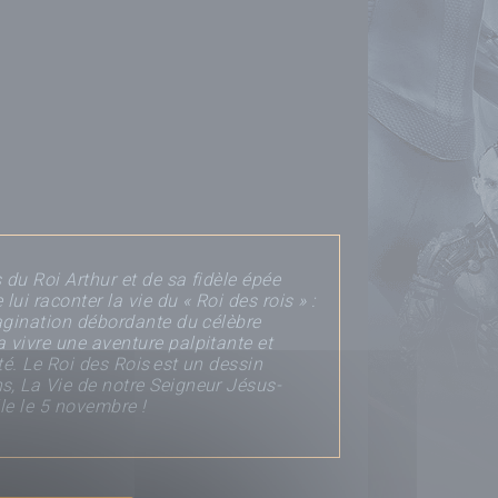
 du Roi Arthur et de sa fidèle épée
lui raconter la vie du « Roi des rois » :
magination débordante du célèbre
 vivre une aventure palpitante et
té. Le Roi des Rois est un dessin
s, La Vie de notre Seigneur Jésus-
lle le 5 novembre !