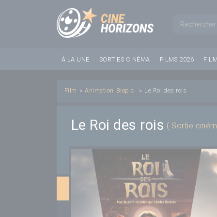
Panneau de gestion des cookies
Formul
À LA UNE
SORTIES CINÉMA
FILMS 2026
FIL
Film
»
Animation
Biopic
»
Le Roi des rois
Le Roi des rois
( Sortie ciné