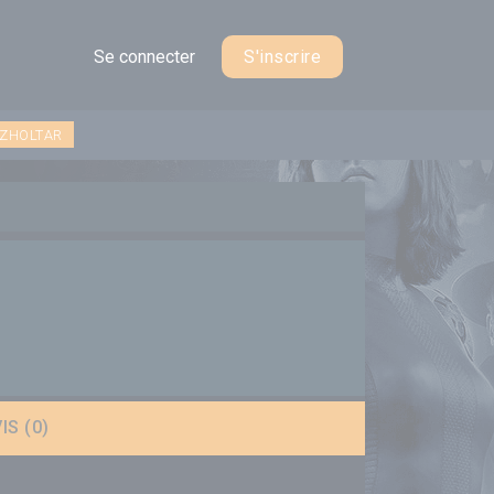
Se connecter
S'inscrire
 ZHOLTAR
IS (0)