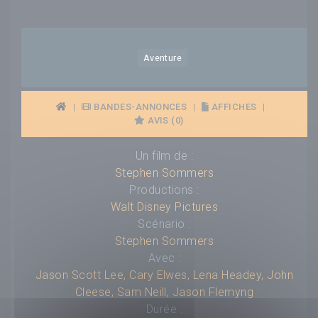
Aventure
|
BANDES-ANNONCES
|
AFFICHES
|
AVIS (0)
Un film de :
Stephen Sommers
Productions :
Walt Disney Pictures
Scénario :
Stephen Sommers
Avec :
Jason Scott Lee
,
Cary Elwes
,
Lena Headey
,
John
Cleese
,
Sam Neill
,
Jason Flemyng
Durée :