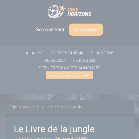
Panneau de gestion des cookies
Se connecter
S'inscrire
À LA UNE
SORTIES CINÉMA
FILMS 2026
FILMS 2027
FILMS 2028
DERNIÈRES BANDES-ANNONCES
LE COIN DE ZHOLTAR
Film
»
Aventure
»
Le Livre de la jungle
Le Livre de la jungle