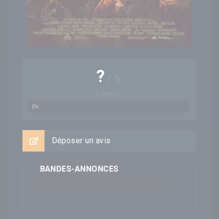
?
/
5
0
note(s)
0%
Déposer un avis
BANDES-ANNONCES
Aucune bande-annonce disponible...