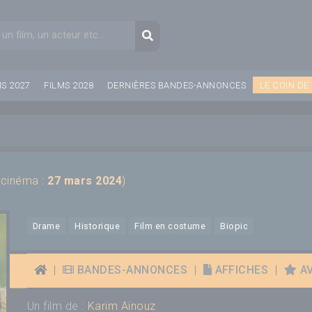
aire de recherche
Recherche
MS 2027
FILMS 2028
DERNIÈRES BANDES-ANNONCES
LE COIN DE
e cinéma :
27 mars 2024
)
Drame
Historique
Film en costume
Biopic
|
BANDES-ANNONCES
|
AFFICHES
|
AV
Un film de :
Karim Aïnouz