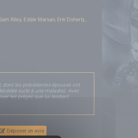
Sam Riley
,
Eddie Marsan
,
Erin Doherty
,
I, dont les précédentes épouses ont
 décédée suite à une maladie). Avec
uer les pièges que lui tendent
Déposer un avis