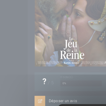
0
note(s)
?
/
5
0%
Déposer un avis