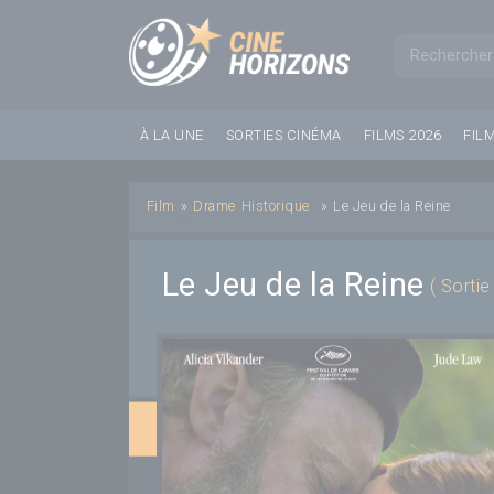
Panneau de gestion des cookies
Formul
À LA UNE
SORTIES CINÉMA
FILMS 2026
FIL
Film
»
Drame
Historique
»
Le Jeu de la Reine
Le Jeu de la Reine
( Sorti