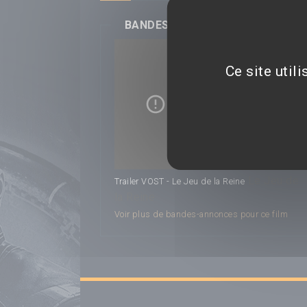
BANDES-ANNONCES
Ce site util
Le Jeu de
Trailer VOST - Le Jeu de la Reine
la Reine
Voir plus de bandes-annonces pour ce film