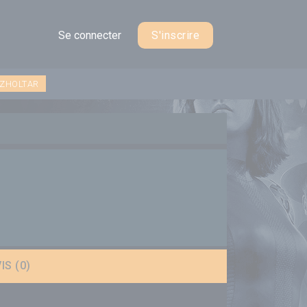
Se connecter
S'inscrire
 ZHOLTAR
IS (0)