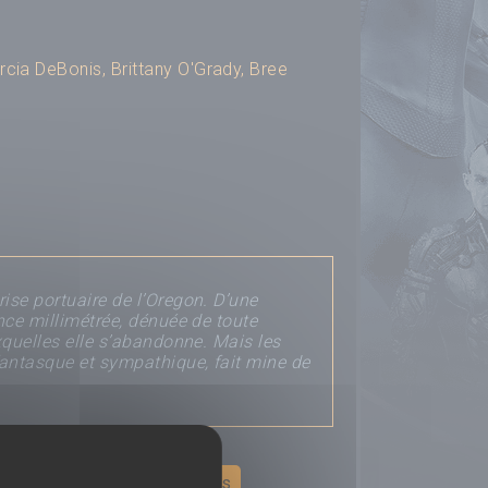
rcia DeBonis
,
Brittany O'Grady
,
Bree
ise portuaire de l’Oregon. D’une
nce millimétrée, dénuée de toute
xquelles elle s’abandonne. Mais les
fantasque et sympathique, fait mine de
RAN
Déposer un avis