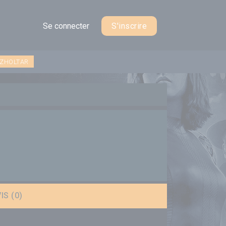
Se connecter
S'inscrire
 ZHOLTAR
IS (0)