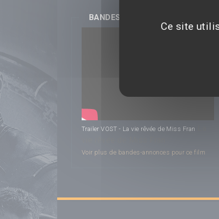
BANDES-ANNONCES
Ce site util
La
Trailer VOST - La vie rêvée de Miss Fran
vie rêvée de Miss Fran
Voir plus de bandes-annonces pour ce film