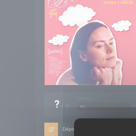
0
note(s)
?
/
5
0%
Déposer un avis