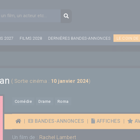
aire de recherche
Recherche
MS 2027
FILMS 2028
DERNIÈRES BANDES-ANNONCES
LE COIN DE
ran
( Sortie cinéma :
10 janvier 2024
)
Comédie
Drame
Roma
|
BANDES-ANNONCES
|
AFFICHES
|
AV
Un film de :
Rachel Lambert