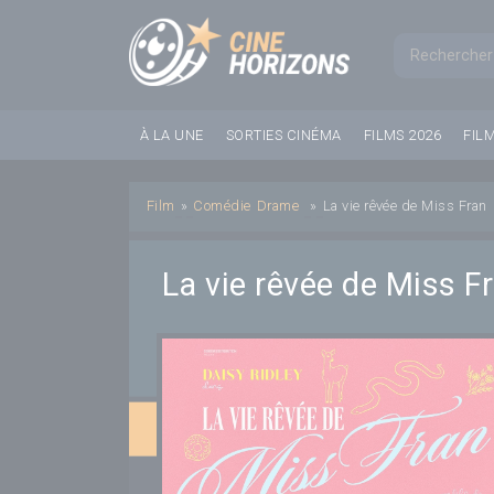
Panneau de gestion des cookies
Formul
À LA UNE
SORTIES CINÉMA
FILMS 2026
FIL
Film
»
Comédie
Drame
»
La vie rêvée de Miss Fran
La vie rêvée de Miss F