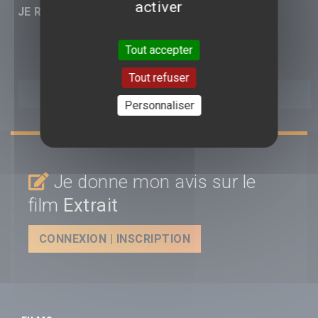
activer
JE RÉAGIS :
Tout accepter
Tout refuser
Personnaliser
Je donne mon avis sur le
film
Extrait
CONNEXION | INSCRIPTION