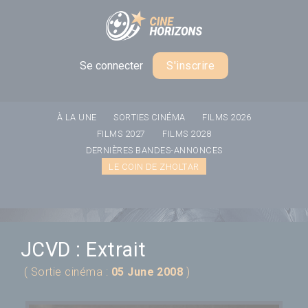
Panneau de gestion des cookies
Se connecter
S'inscrire
À LA UNE
SORTIES CINÉMA
FILMS 2026
FILMS 2027
FILMS 2028
DERNIÈRES BANDES-ANNONCES
LE COIN DE ZHOLTAR
JCVD : Extrait
( Sortie cinéma :
05 June 2008
)