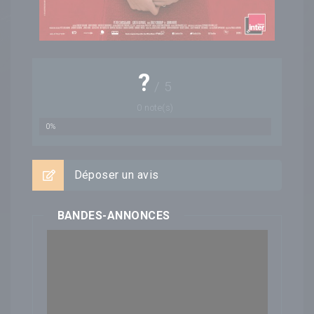
?
/
5
0
note(s)
0%
Déposer un avis
BANDES-ANNONCES