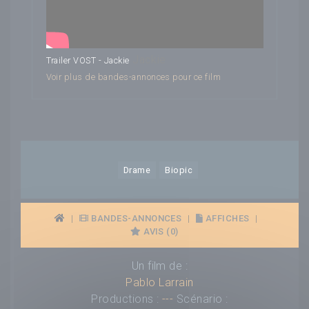
Jackie
Trailer VOST - Jackie
Voir plus de bandes-annonces pour ce film
Drame
Biopic
|
BANDES-ANNONCES
|
AFFICHES
|
AVIS (0)
Un film de :
Pablo Larrain
Productions :
---
Scénario :