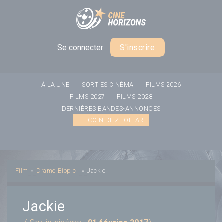
Panneau de gestion des cookies
Se connecter
S'inscrire
À LA UNE
SORTIES CINÉMA
FILMS 2026
FILMS 2027
FILMS 2028
DERNIÈRES BANDES-ANNONCES
LE COIN DE ZHOLTAR
Film
»
Drame
Biopic
»
Jackie
Jackie