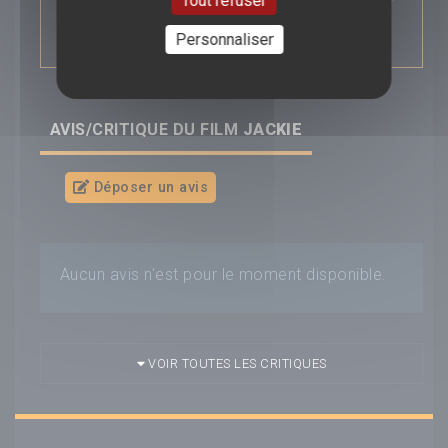
Tout refuser
l’héritage politique du président et à célébrer
l’homme qu’il fut.
Personnaliser
AVIS/CRITIQUE DU FILM
JACKIE
Déposer un avis
Aucun avis n'est pour le moment disponible.
VOIR TOUTES LES CRITIQUES