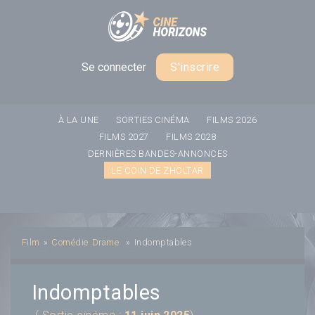
Panneau de gestion des cookies
Se connecter
S'inscrire
À LA UNE
SORTIES CINÉMA
FILMS 2026
FILMS 2027
FILMS 2028
DERNIÈRES BANDES-ANNONCES
LE COIN DE ZHOLTAR
Film
»
Comédie
Drame
»
Indomptables
Indomptables