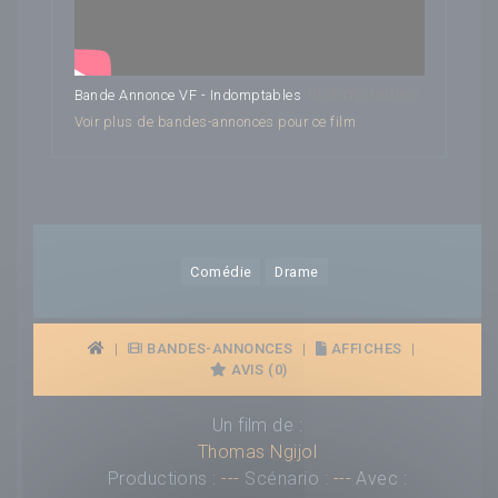
Indomptables
Bande Annonce VF - Indomptables
Voir plus de bandes-annonces pour ce film
Comédie
Drame
|
BANDES-ANNONCES
|
AFFICHES
|
AVIS (0)
Un film de :
Thomas Ngijol
Productions :
---
Scénario :
---
Avec :