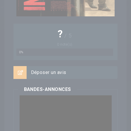
?
/
5
0
note(s)
0%
Déposer un avis
BANDES-ANNONCES