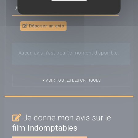
AVIS/CRITIQUE DU FILM
INDOMPTABLES
Déposer un avis
Aucun avis n'est pour le moment disponible.
VOIR TOUTES LES CRITIQUES
Je donne mon avis sur le
film
Indomptables