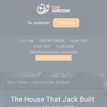
Panneau de gestion des cookies
Se connecter
S'inscrire
À LA UNE
SORTIES CINÉMA
FILMS 2026
FILMS 2027
FILMS 2028
DERNIÈRES BANDES-ANNONCES
LE COIN DE ZHOLTAR
Film
»
Thriller
»
The House That Jack Built
The House That Jack Built