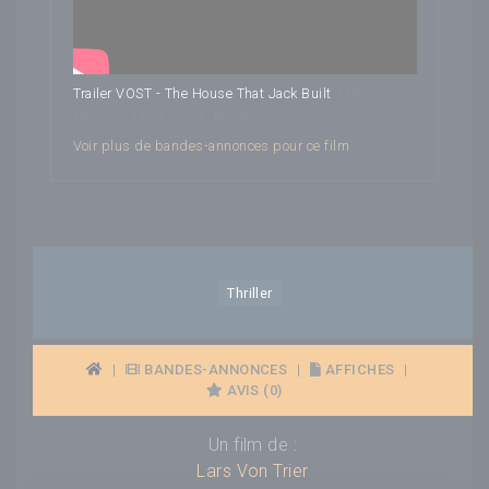
The
Trailer VOST - The House That Jack Built
House That Jack Built
Voir plus de bandes-annonces pour ce film
Thriller
|
BANDES-ANNONCES
|
AFFICHES
|
AVIS (0)
Un film de :
Lars Von Trier