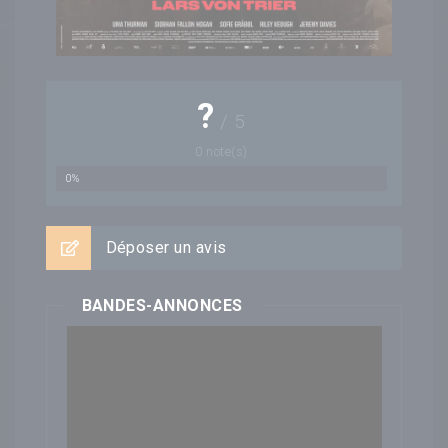
?
/
5
0
note(s)
0%
Déposer un avis
BANDES-ANNONCES