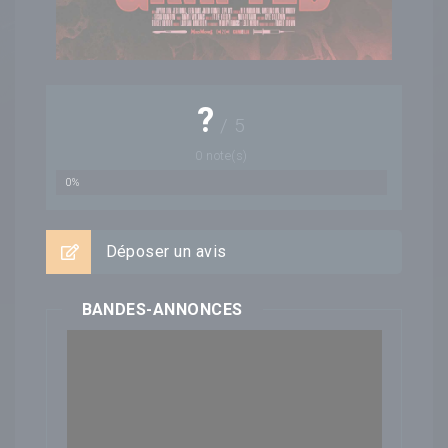
?
/
5
0
note(s)
0%
Déposer un avis
BANDES-ANNONCES