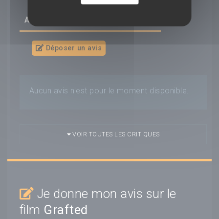
AVIS/CRITIQUE DU FILM
GRAFTED
Déposer un avis
Aucun avis n'est pour le moment disponible.
VOIR TOUTES LES CRITIQUES
Je donne mon avis sur le
film
Grafted