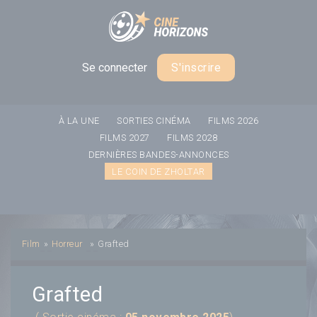
Panneau de gestion des cookies
Se connecter
S'inscrire
À LA UNE
SORTIES CINÉMA
FILMS 2026
FILMS 2027
FILMS 2028
DERNIÈRES BANDES-ANNONCES
LE COIN DE ZHOLTAR
Film
»
Horreur
»
Grafted
Grafted