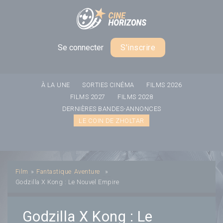
Panneau de gestion des cookies
Se connecter
S'inscrire
À LA UNE
SORTIES CINÉMA
FILMS 2026
FILMS 2027
FILMS 2028
DERNIÈRES BANDES-ANNONCES
LE COIN DE ZHOLTAR
Film
»
Fantastique
Aventure
»
Godzilla X Kong : Le Nouvel Empire
Godzilla X Kong : Le