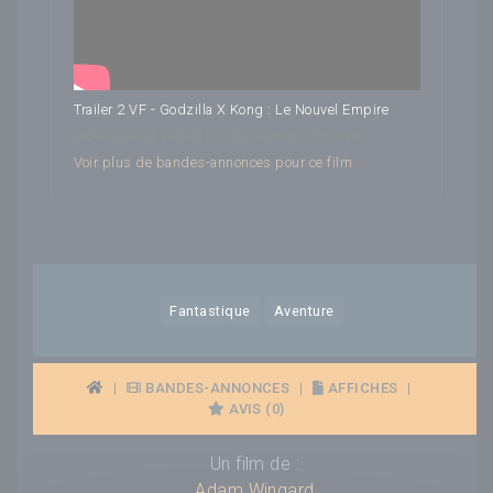
Trailer 2 VF - Godzilla X Kong : Le Nouvel Empire
Godzilla X Kong : Le Nouvel Empire
Voir plus de bandes-annonces pour ce film
Fantastique
Aventure
|
BANDES-ANNONCES
|
AFFICHES
|
AVIS (0)
Un film de :
Adam Wingard