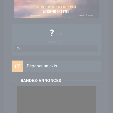
?
/
5
0
note(s)
0%
Déposer un avis
BANDES-ANNONCES