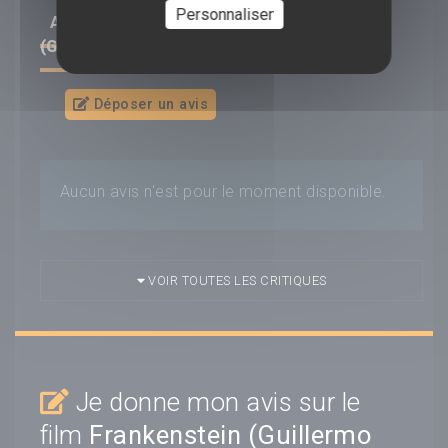
Personnaliser
AVIS/CRITIQUE DU FILM
FRANKENSTEIN
(GUILLERMO DEL TORO)
Déposer un avis
Aucun avis n'est pour le moment disponible.
VOIR TOUTES LES CRITIQUES
Je donne mon avis sur le
film
Frankenstein (Guillermo