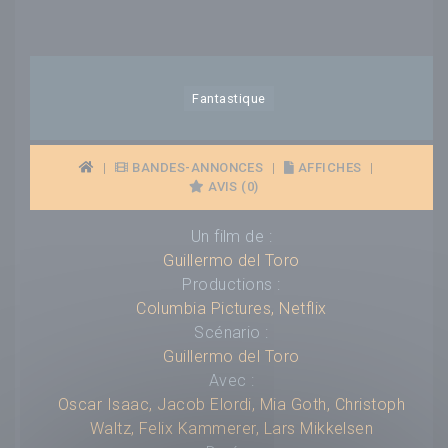
Fantastique
|
BANDES-ANNONCES
|
AFFICHES
|
AVIS (0)
Un film de :
Guillermo del Toro
Productions :
Columbia Pictures
,
Netflix
Scénario :
Guillermo del Toro
Avec :
Oscar Isaac
,
Jacob Elordi
,
Mia Goth
,
Christoph
Waltz
,
Felix Kammerer
,
Lars Mikkelsen