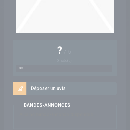
?
/
5
0
note(s)
0%
Déposer un avis
BANDES-ANNONCES
Aucune bande-annonce disponible...