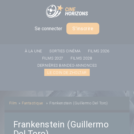
Panneau de gestion des cookies
Se connecter
S'inscrire
À LA UNE
SORTIES CINÉMA
FILMS 2026
FILMS 2027
FILMS 2028
DERNIÈRES BANDES-ANNONCES
LE COIN DE ZHOLTAR
Film
»
Fantastique
»
Frankenstein (Guillermo Del Toro)
Frankenstein (Guillermo
Del Toro)